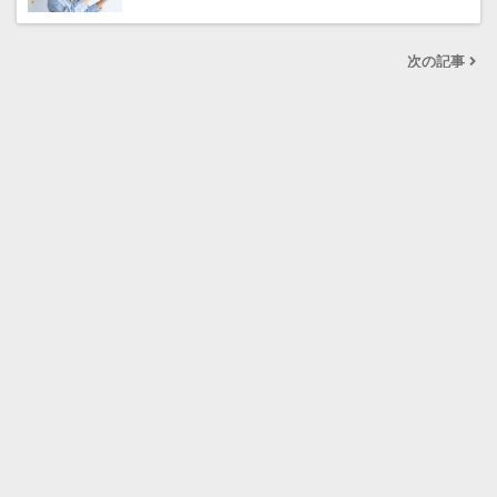
次の記事
おうち写真館 moving
MENU
購入はこちら
グラこころとは
おうち写真館
商品ラインナップ
使い方 楽しみ方