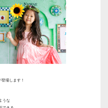
が登場します！
ような
影できる