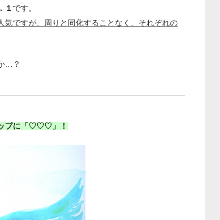
．１
です。
人気ですが、周りと同化することなく、それぞれの
か…？
ップに「♡♡♡」！