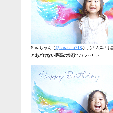
Saraちゃん（
@sarasara718
さま)の３歳の
とあどけない最高の笑顔
でパシャリ♡