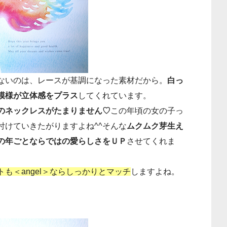
ないのは、レースが基調になった素材だから。
白っ
模様が立体感をプラス
してくれています。
のネックレスがたまりません♡
この年頃の女の子っ
付けていきたがりますよね^^そんな
ムクムク芽生え
の年ごとならではの愛らしさをＵＰ
させてくれま
も＜angel＞ならしっかりとマッチ
しますよね。