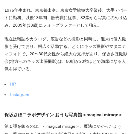
1976年生まれ、東京都出身。東京女学館短大卒業後、大手デパー
トに勤務。以後13年間、販売職に従事。32歳から写真にのめり込
み、2009年(33歳)にフォトグラファーとして独立。
現在は雑誌やカタログ、広告などの撮影と同時に、週末は個人撮
影も受けており、幅広く活動する。とくにキッズ撮影やマタニテ
ィフォトで、20〜30代女性から絶大な支持があり、保坂さほ撮影
会(地方へのキッズ出張撮影)は、50組が20秒ほどで満席になる人
気を得ている。
HP
Instagram
保坂さほコラボデザイン おうち写真館＜magical mirage＞
第１弾を飾るのは、＜magical mirage＞。魔法にかかったよう