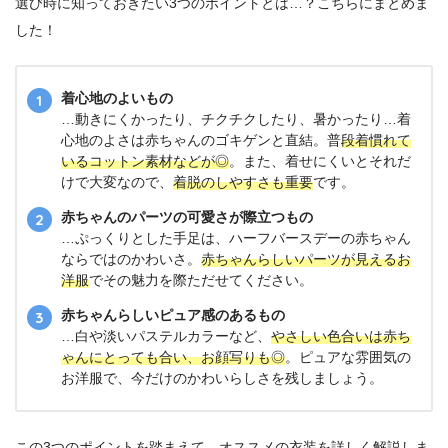
選び時に知っておきたい3つのポイントとは…？こちらにまとめま
した！
着心地のよいもの
…動きにくかったり、チクチクしたり、暑かったり…着
心地のよさは赤ちゃんのゴキゲンと直結。普
段着慣れて
いるコットン素材などが◎
。また、着せにくいとそれだ
けで大変なので、
着脱のしやすさも重要
です。
赤ちゃんのパーツの可愛さが際立つもの
…ぷっくりとした手足は、ハーフバースデーの赤ちゃん
ならではのかわいさ。
赤ちゃんらしいパーツが見えるお
洋服
でその魅力を際ただせてください。
赤ちゃんらしいピュア感のあるもの
…白や淡いパステルカラーなど、
やさしい色合いは赤ち
ゃんにとっても合い、お顔写りも◎
。ピュアな雰囲気の
お洋服で、今だけのかわいらしさを残しましょう。
この3つのポイントを踏まえて、オススメの衣装を詳しく解説しま