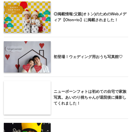
CATEGORY :
BLOG&NEWS
おうち写真館の新商品発売! ＜ocean＞&＜
safari＞
◎掲載情報:父親(オトン)のためのWebメデ
ィア【Oton+to】に掲載されました！
初登場！ウェディング用おうち写真館♡