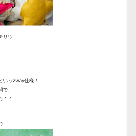
チリ♡
いう2way仕様！
開で、
ろ＾＾
♡