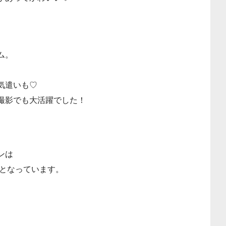
ム。
気遣いも♡
撮影でも大活躍でした！
ンは
tとなっています。