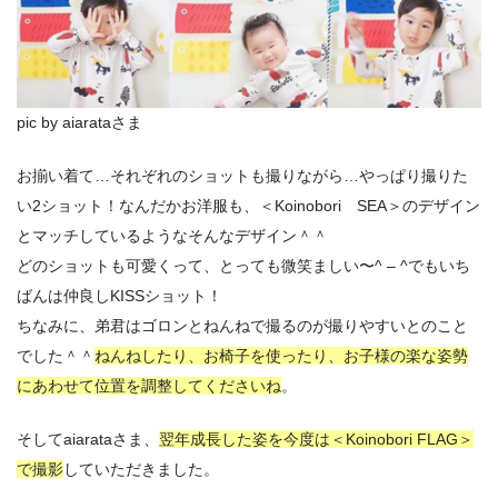
pic by aiarataさま
お揃い着て…それぞれのショットも撮りながら…やっぱり撮りた
い2ショット！なんだかお洋服も、＜Koinobori SEA＞のデザイン
とマッチしているようなそんなデザイン＾＾
どのショットも可愛くって、とっても微笑ましい〜^ – ^でもいち
ばんは仲良しKISSショット！
ちなみに、弟君はゴロンとねんねで撮るのが撮りやすいとのこと
でした＾＾
ねんねしたり、お椅子を使ったり、お子様の楽な姿勢
にあわせて位置を調整してくださいね
。
そしてaiarataさま、
翌年成長した姿を今度は＜Koinobori FLAG＞
で撮影
していただきました。