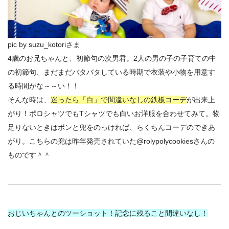
pic by suzu_kotoriさま
4歳のお兄ちゃんと、初節句の次男君。2人の男の子の子育ての中
の初節句、まだまだバタバタしている時期で衣装や小物を用意す
る時間がな～～い！！
そんな時は、
迷ったら「白」で間違いなしの鉄板コーデ
が出来上
がり！ポロシャツでもTシャツでも白いお洋服を合わせてみて。物
足りないときはポンと兜をのっければ、らくちんコーデのできあ
がり。こちらの兜は昨年発売されていた@rolypolycookiesさんの
ものです＾＾
おじいちゃんとのツーショット！記念に残ること間違いなし！