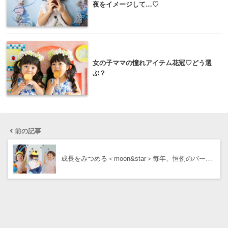
夜をイメージして…♡
女の子ママの憧れアイテム花冠♡どう選
ぶ？
前の記事
成長をみつめる＜moon&star＞毎年、恒例のバー…
次の記事
掲載情報：雑誌【Milk&Honey】に掲載されまし…